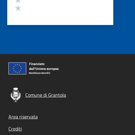
Valuta 1 stelle su 5
Comune di Grantola
Footer menu
Area riservata
Crediti