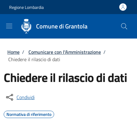
Salta al contenuto principale
Skip to footer content
Regione Lombardia
Comune di Grantola
Briciole di pane
Home
/
Comunicare con l'Amministrazione
/
Chiedere il rilascio di dati
Chiedere il rilascio di dati
Condividi
Normativa di riferimento