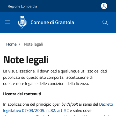
Salta al contenuto principale
Skip to footer content
Regione Lombardia
Comune di Grantola
Briciole di pane
Home
/
Note legali
Note legali
La visualizzazione, il download e qualunque utilizzo dei dati
pubblicati su questo sito comporta l'accettazione di
queste note legali e delle condizioni della licenza.
Licenza dei contenuti
In applicazione del principio
open by default
ai sensi del
Decreto
legislativo 07/03/2005, n. 82, art. 52
e salvo dove