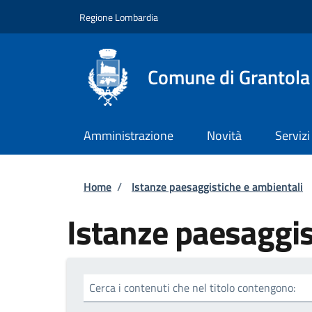
Salta al contenuto principale
Skip to footer content
Regione Lombardia
Comune di Grantola
Amministrazione
Novità
Servizi
Briciole di pane
Home
/
Istanze paesaggistiche e ambientali
Istanze paesaggis
Cerca i contenuti che nel titolo contengono: