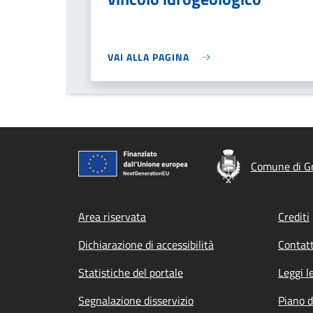
VAI ALLA PAGINA
Comune di G
Footer menu
Area riservata
Crediti
Dichiarazione di accessibilità
Contatt
Statistiche del portale
Leggi l
Segnalazione disservizio
Piano d