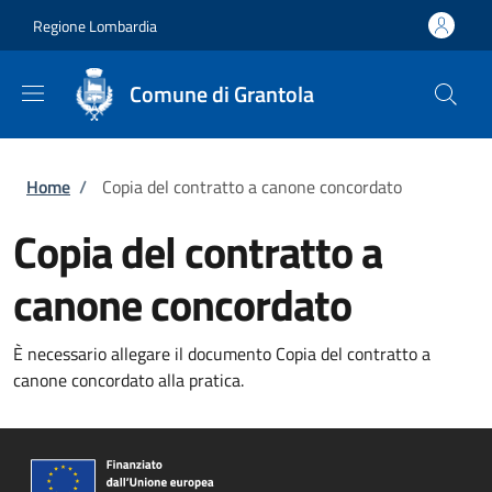
Salta al contenuto principale
Skip to footer content
Regione Lombardia
Comune di Grantola
Briciole di pane
Home
/
Copia del contratto a canone concordato
Copia del contratto a
canone concordato
È necessario allegare il documento Copia del contratto a
canone concordato alla pratica.