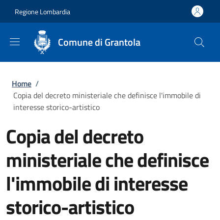
Salta al contenuto principale
Skip to footer content
Regione Lombardia
Comune di Grantola
Briciole di pane
Home
/
Copia del decreto ministeriale che definisce l'immobile di
interesse storico-artistico
Copia del decreto
ministeriale che definisce
l'immobile di interesse
storico-artistico