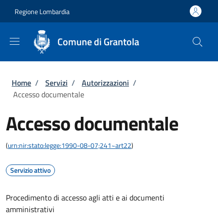
Salta al contenuto principale
Skip to footer content
Regione Lombardia
Comune di Grantola
Briciole di pane
Home
/
Servizi
/
Autorizzazioni
/
Accesso documentale
Accesso documentale
(
urn:nir:stato:legge:1990-08-07;241~art22
)
Servizio attivo
Procedimento di accesso agli atti e ai documenti
amministrativi