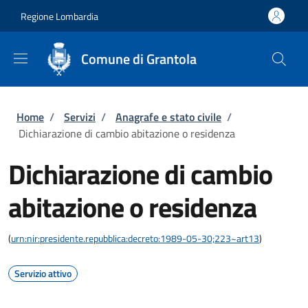
Salta al contenuto principale
Skip to footer content
Regione Lombardia
Comune di Grantola
Briciole di pane
Home
/
Servizi
/
Anagrafe e stato civile
/
Dichiarazione di cambio abitazione o residenza
Dichiarazione di cambio
abitazione o residenza
(
urn:nir:presidente.repubblica:decreto:1989-05-30;223~art13
)
Servizio attivo