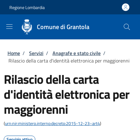
Salta al contenuto principale
Skip to footer content
Regione Lombardia
Comune di Grantola
Briciole di pane
Home
/
Servizi
/
Anagrafe e stato civile
/
Rilascio della carta d'identità elettronica per maggiorenni
Rilascio della carta
d'identità elettronica per
maggiorenni
(
urn:nir:ministero.interno:decreto:2015-12-23~art4
)
Servizio attivo