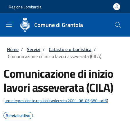
Salta al contenuto principale
Skip to footer content
Regione Lombardia
Comune di Grantola
Briciole di pane
Home
/
Servizi
/
Catasto e urbanistica
/
Comunicazione di inizio lavori asseverata (CILA)
Comunicazione di inizio
lavori asseverata (CILA)
(
urn:nir:presidente.repubblica:decreto:2001-06-06;380~art6
)
Servizio attivo