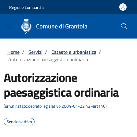
Salta al contenuto principale
Skip to footer content
Regione Lombardia
Comune di Grantola
Briciole di pane
Home
/
Servizi
/
Catasto e urbanistica
/
Autorizzazione paesaggistica ordinaria
Autorizzazione
paesaggistica ordinaria
(
urn:nir:stato:decreto.legislativo:2004-01-22;42~art146
)
Servizio attivo