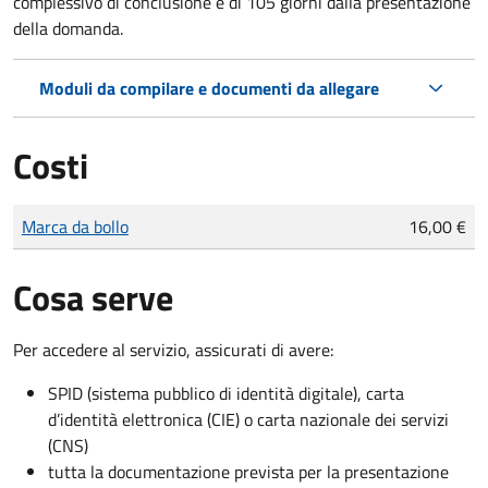
complessivo di conclusione è di 105 giorni dalla presentazione
della domanda.
Moduli da compilare e documenti da allegare
Costi
Tipo di pagamento
Importo
Marca da bollo
16,00 €
Cosa serve
Per accedere al servizio, assicurati di avere:
SPID (sistema pubblico di identità digitale), carta
d’identità elettronica (CIE) o carta nazionale dei servizi
(CNS)
tutta la documentazione prevista per la presentazione